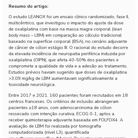
Resumo do artigo:
O estudo LEANOX foi um ensaio clínico randomizado, fase II,
multicêntrico, que investigou o impacto do ajuste da dose
de oxaliplatina com base na massa magra corporal (
lean
body mass
– LBM) em comparação ao cálculo tradicional
baseado na superfície corporal (BSA), no cenário adjuvante
de câncer de cólon estágio III. O racional do estudo decorre
da elevada incidência de neuropatia periférica induzida por
oxaliplatina (OIPN), que afeta 40-50% dos pacientes e
compromete a qualidade de vida e a adesão ao tratamento.
Estudos prévios haviam sugerido que doses de oxaliplatina
>3,09 mg/kg de LBM aumentavam significativamente a
toxicidade neurológica.
Entre 2017 e 2021, 160 pacientes foram recrutados em 18
centros franceses. Os critérios de inclusão abrangeram
pacientes ≥18 anos, com adenocarcinoma de cólon
ressecado com intenção curativa, ECOG 0-1, aptos a
receber quimioterapia adjuvante baseada em FOLFOX4. A
avaliação de LBM foi realizada por tomografia
computadorizada (nível L3), quantificada