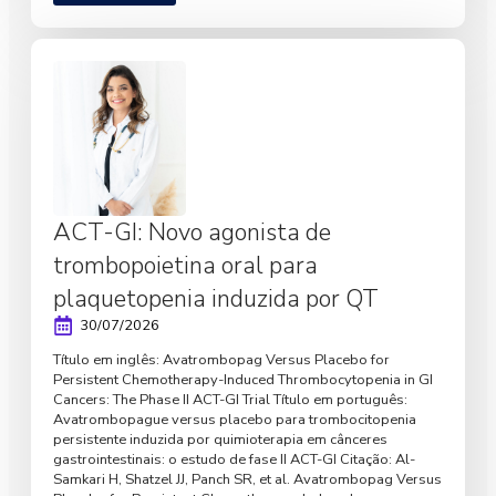
ACT-GI: Novo agonista de
trombopoietina oral para
plaquetopenia induzida por QT
30/07/2026
Título em inglês: Avatrombopag Versus Placebo for
Persistent Chemotherapy-Induced Thrombocytopenia in GI
Cancers: The Phase II ACT-GI Trial Título em português:
Avatrombopague versus placebo para trombocitopenia
persistente induzida por quimioterapia em cânceres
gastrointestinais: o estudo de fase II ACT-GI Citação: Al-
Samkari H, Shatzel JJ, Panch SR, et al. Avatrombopag Versus