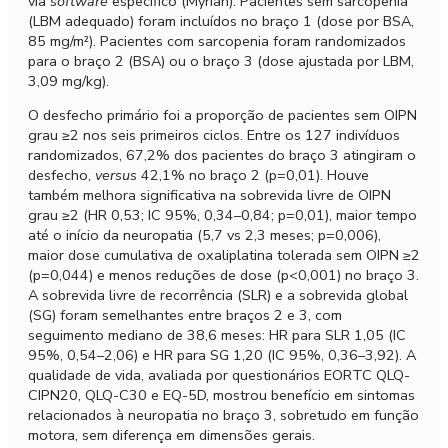
via
software
específico (Myrian). Pacientes sem sarcopenia
(LBM adequado) foram incluídos no braço 1 (dose por BSA,
85 mg/m²). Pacientes com sarcopenia foram randomizados
para o braço 2 (BSA) ou o braço 3 (dose ajustada por LBM,
3,09 mg/kg).
O desfecho primário foi a proporção de pacientes sem OIPN
grau ≥2 nos seis primeiros ciclos. Entre os 127 indivíduos
randomizados, 67,2% dos pacientes do braço 3 atingiram o
desfecho,
versus
42,1% no braço 2 (p=0,01). Houve
também melhora significativa na sobrevida livre de OIPN
grau ≥2 (HR 0,53; IC 95%, 0,34–0,84; p=0,01), maior tempo
até o início da neuropatia (5,7 vs 2,3 meses; p=0,006),
maior dose cumulativa de oxaliplatina tolerada sem OIPN ≥2
(p=0,044) e menos reduções de dose (p<0,001) no braço 3.
A sobrevida livre de recorrência (SLR) e a sobrevida global
(SG) foram semelhantes entre braços 2 e 3, com
seguimento mediano de 38,6 meses: HR para SLR 1,05 (IC
95%, 0,54–2,06) e HR para SG 1,20 (IC 95%, 0,36–3,92). A
qualidade de vida, avaliada por questionários EORTC QLQ-
CIPN20, QLQ-C30 e EQ-5D, mostrou benefício em sintomas
relacionados à neuropatia no braço 3, sobretudo em função
motora, sem diferença em dimensões gerais.