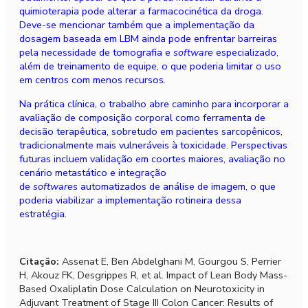
quimioterapia pode alterar a farmacocinética da droga.
Deve-se mencionar também que a implementação da
dosagem baseada em LBM ainda pode enfrentar barreiras
pela necessidade de tomografia e
software
especializado,
além de treinamento de equipe, o que poderia limitar o uso
em centros com menos recursos.
Na prática clínica, o trabalho abre caminho para incorporar a
avaliação de composição corporal como ferramenta de
decisão terapêutica, sobretudo em pacientes sarcopênicos,
tradicionalmente mais vulneráveis à toxicidade. Perspectivas
futuras incluem validação em coortes maiores, avaliação no
cenário metastático e integração
de
softwares
automatizados de análise de imagem, o que
poderia viabilizar a implementação rotineira dessa
estratégia.
Citação:
Assenat E, Ben Abdelghani M, Gourgou S, Perrier
H, Akouz FK, Desgrippes R, et al. Impact of Lean Body Mass-
Based Oxaliplatin Dose Calculation on Neurotoxicity in
Adjuvant Treatment of Stage III Colon Cancer: Results of