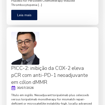
Placebo for Persistent Chemotherapy-Induced
Thrombocytopenia […]
Leia mais
PICC-2: inibição da COX-2 eleva
pCR com anti-PD-1 neoadjuvante
em cólon dMMR
30/07/2026
Título em inglês: Neoadjuvant toripalimab plus celecoxib
versus toripalimab monotherapy for mismatch repair-
deficient or microsatellite instability-high, locally advanced