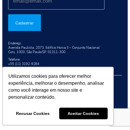
Cadastrar
Endereço
Avenida Paulista, 2073, Edifício Horsa II – Conjunto Nacional
Conj. 1003, São Paulo/SP, 01311-300
Telefone
+55 (11) 3192-9284
Utilizamos cookies para oferecer melhor
experiência, melhorar o desempenho, analisar
2026 © Sociedade Brasileira de Oncologia Clínica (SBOC)
como você interage em nosso site e
personalizar conteúdo.
Recusar Cookies
Aceitar Cookies